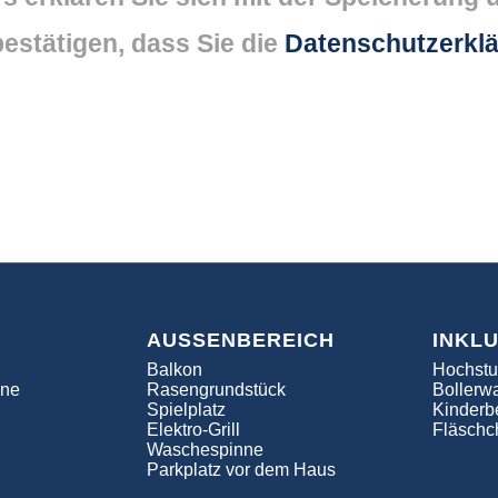
estätigen, dass Sie die
Datenschutzerkl
AUSSENBEREICH
INKL
Balkon
Hochstu
ine
Rasengrundstück
Bollerw
Spielplatz
Kinderbe
Elektro-Grill
Fläschc
Waschespinne
Parkplatz vor dem Haus