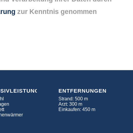
ärung
zur Kenntnis genommen
USIVLEISTUNGEN
ENTFERNUNGEN
hl
Strand: 500 m
agen
Arzt: 300 m
tt
Einkaufen: 450 m
henwärmer