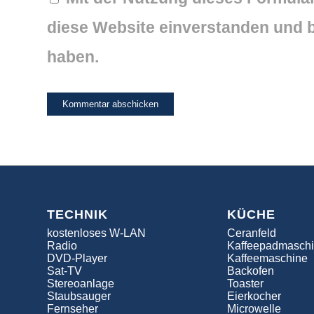
diese Website einverstanden und b
haben.
TECHNIK
KÜCHE
kostenloses W-LAN
Ceranfeld
Radio
Kaffeepadmasch
DVD-Player
Kaffeemaschine
Sat-TV
Backofen
Stereoanlage
Toaster
Staubsauger
Eierkocher
Fernseher
Microwelle