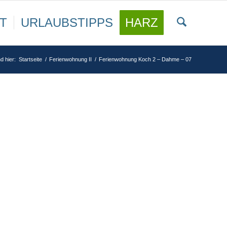
T
URLAUBSTIPPS
HARZ
d hier:
Startseite
/
Ferienwohnung II
/
Ferienwohnung Koch 2 – Dahme – 07