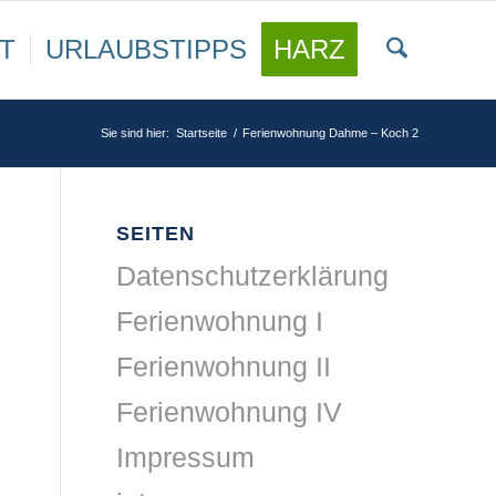
T
URLAUBSTIPPS
HARZ
Sie sind hier:
Startseite
/
Ferienwohnung Dahme – Koch 2
SEITEN
Datenschutzerklärung
Ferienwohnung I
Ferienwohnung II
Ferienwohnung IV
Impressum