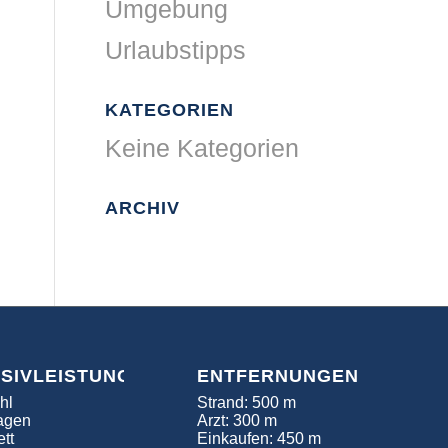
Umgebung
Urlaubstipps
KATEGORIEN
Keine Kategorien
ARCHIV
USIVLEISTUNGEN
ENTFERNUNGEN
hl
Strand: 500 m
agen
Arzt: 300 m
tt
Einkaufen: 450 m