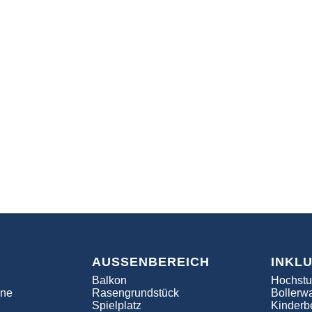
AUSSENBEREICH
INKL
Balkon
Hochstu
ine
Rasengrundstück
Bollerw
Spielplatz
Kinderbe