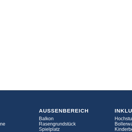
AUSSENBEREICH
INKL
Balkon
Hochstu
ine
Rasengrundstück
Bollerw
Spielplatz
Kinderbe