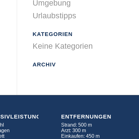
Umgebung
Urlaubstipps
KATEGORIEN
Keine Kategorien
ARCHIV
USIVLEISTUNGEN
ENTFERNUNGEN
hl
Strand: 500 m
agen
Arzt: 300 m
tt
Einkaufen: 450 m