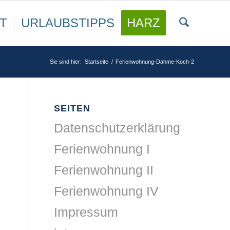
T
URLAUBSTIPPS
HARZ
Sie sind hier:
Startseite
/
Ferienwohnung-Dahme-Koch-2
SEITEN
Datenschutzerklärung
Ferienwohnung I
Ferienwohnung II
Ferienwohnung IV
Impressum